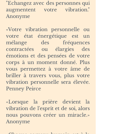
"Echangez avec des personnes qui
augmentent votre vibration."
Anonyme
«Votre vibration personnelle ou
votre état énergétique est un
mélange des fréquences
contractées ou élargies des
émotions et des pensées de votre
corps à un moment donné. Plus
vous permettez à votre âme de
briller à travers vous, plus votre
vibration personnelle sera élevée.
Penney Peirce
«Lorsque la prière devient la
vibration de l'esprit et de soi, alors
nous pouvons créer un miracle.»
Anonyme