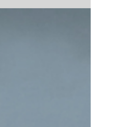
moment pour vous mettre en alignement vibratoire
avec votre désir car vous venez de...