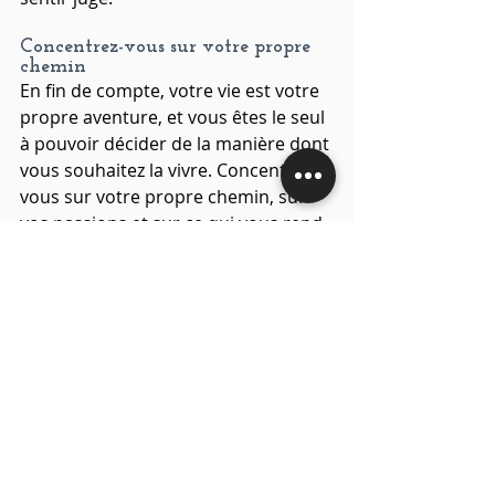
Concentrez-vous sur votre propre 
chemin
En fin de compte, votre vie est votre 
propre aventure, et vous êtes le seul 
à pouvoir décider de la manière dont 
vous souhaitez la vivre. Concentrez-
vous sur votre propre chemin, sur 
vos passions et sur ce qui vous rend 
heureux, sans vous soucier de 
l'opinion des autres.
Ne plus subir le jugement des autres 
est un processus d'épanouissement 
personnel qui passe par la 
compréhension de la nature du 
jugement, le renforcement de 
l'estime de soi et le développement 
de l'assertivité. 