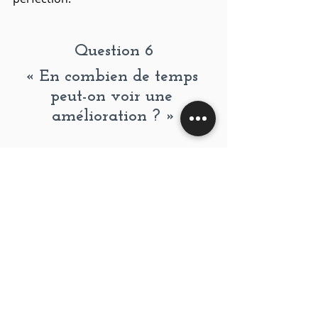
Question 6
« En combien de temps 
peut-on voir une 
amélioration ? »
En général :
les premiers effets apparaissent 
en 
7 à 10 jours
,
une vraie stabilisation en 
2 à 3 
semaines
.
Les hommes constatent souvent :
une énergie plus régulière,
moins d’irritabilité,
une meilleure clarté mentale,