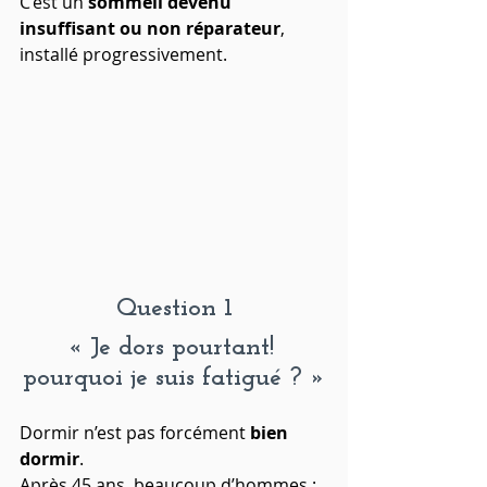
C’est un 
sommeil devenu 
insuffisant ou non réparateur
, 
installé progressivement.
Question 1
« Je dors pourtant! 
pourquoi je suis fatigué ? »
Dormir n’est pas forcément 
bien 
dormir
.
Après 45 ans, beaucoup d’hommes :