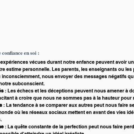
confiance en soi :
 expériences vécues durant notre enfance peuvent avoir un
otre estime personnelle. Les parents, les enseignants ou les 
inconsciemment, nous envoyer des messages négatifs qui f
notre subconscient.
és
 : Les échecs et les déceptions peuvent nous amener à d
ncitant à croire que nous ne sommes pas à la hauteur pour r
s
 : La tendance à se comparer aux autres peut nous faire sen
onde où les réseaux sociaux mettent en avant des vies idéa
.
me
 : La quête constante de la perfection peut nous faire per
possible d'atteindre un idéal irréaliste.