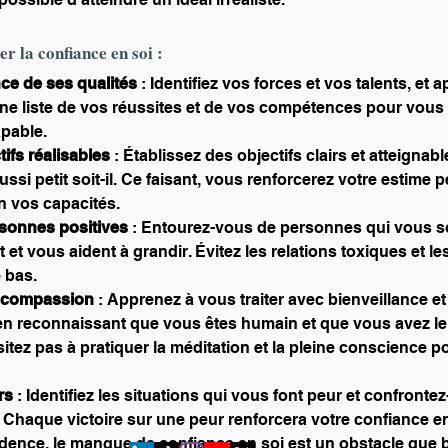
r la confiance en soi :
ce de ses qualités
 : Identifiez vos forces et vos talents, et 
 une liste de vos réussites et de vos compétences pour vous 
pable.
tifs réalisables
 : Établissez des objectifs clairs et atteignabl
si petit soit-il. Ce faisant, vous renforcerez votre estime p
n vos capacités.
rsonnes positives
 : Entourez-vous de personnes qui vous s
et vous aident à grandir. Évitez les relations toxiques et l
e bas.
tocompassion
 : Apprenez à vous traiter avec bienveillance et
 reconnaissant que vous êtes humain et que vous avez le d
sitez pas à pratiquer la méditation et la pleine conscience 
rs 
: Identifiez les situations qui vous font peur et confrontez
Chaque victoire sur une peur renforcera votre confiance e
'évidence, le manque de confiance en soi est un obstacle que