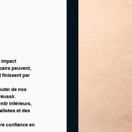
 impact 
pairs peuvent, 
inissent par 
outer de nos 
éussir.
tir inférieurs, 
lisées et des 
dre confiance en 