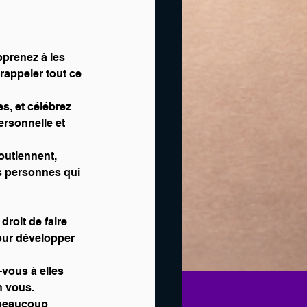
apprenez à les 
rappeler tout ce 
es, et célébrez 
ersonnelle et 
outiennent, 
es personnes qui 
 
roit de faire 
pour développer 
-vous à elles 
n vous.
 beaucoup 