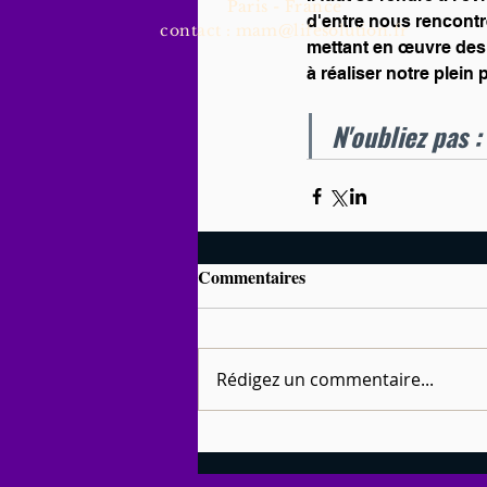
Paris - France
d'entre nous rencontre
contact :
mam@lifesolution.fr
mettant en œuvre des
à réaliser notre plein p
N'oubliez pas :
Commentaires
Rédigez un commentaire...