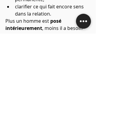
clarifier ce qui fait encore sens 
dans la relation.
Plus un homme est 
posé 
intérieurement
, moins il a besoin 
de se rassurer extérieurement.
La peur d’être quitté après 45 ou 50 
ans n’est ni honteuse ni anormale, 
elle est même le signal que quelque 
chose demande à être 
repositionné
.
La vraie question n’est pas :« 
Comment éviter de perdre l’autre ? »
Mais plutôt :
« Comment redevenir 
un homme solide, désirable et 
cohérent, pour soi d’abord ? »
C’est souvent à partir de cette prise 
de conscience que la relation peut, 