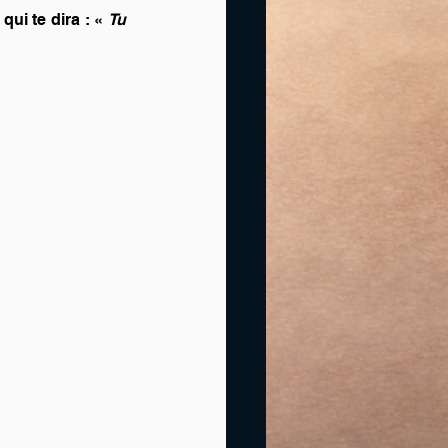
ui te dira : « 
Tu 