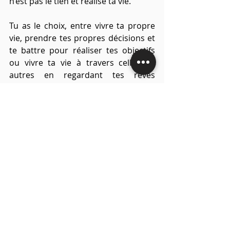
n’est pas le tien et réalise ta vie.
Tu as le choix, entre vivre ta propre 
vie, prendre tes propres décisions et 
te battre pour réaliser tes objectifs 
ou vivre ta vie à travers celle des 
autres en regardant tes rêves 
s’éloigner un peu plus chaque jours.
C’est aujourd’hui, c’est maintenant.
You can do it
Conseils
Confiance