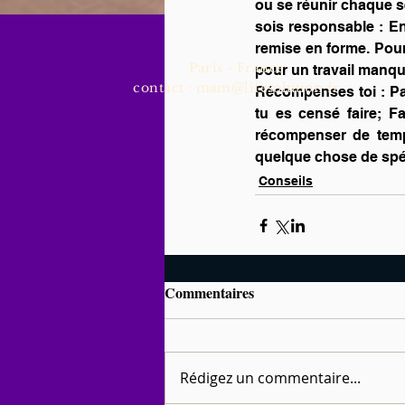
ou se réunir chaque s
sois responsable : En
remise en forme. Pour 
Paris - France
pour un travail manqu
contact :
mam@lifesolution.fr
Récompenses toi : Par
tu es censé faire; Fa
récompenser de temps
quelque chose de spéci
Conseils
Commentaires
Rédigez un commentaire...