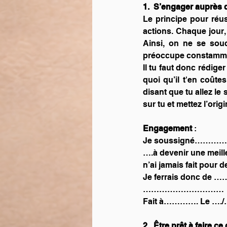
1.  S’engager auprès
Le principe pour réus
actions. Chaque jour, 
Ainsi, on ne se souc
préoccupe constammen
Il tu faut donc rédige
quoi qu’il t'en coûtes
disant que tu allez le 
sur tu et mettez l’ori
Engagement 
:   
Je soussigné……………
….à devenir une meille
n’ai jamais fait pour d
Je ferrais donc
…………………………
Fait à…………. Le …./…
2.  Être prêt à faire ce 