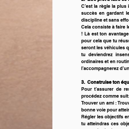
C’est la règle la plus
succès en gardant l
discipline et sans effo
Cela consiste à faire 
! Là est ton avantage 
pour cela que tu réussi
seront les véhicules 
tu deviendrez insens
ordinaires et en routi
l’accompagnerez d’une
3.  Construise ton éq
Pour t’assurer de re
procédez comme suit
Trouver un ami : Trouv
bonne voie pour attein
Régler les objectifs e
tu atteindras ces obj