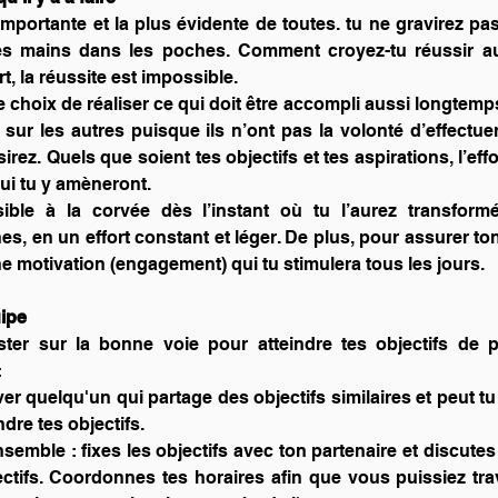
 importante et la plus évidente de toutes. tu ne gravirez pa
es mains dans les poches. Comment croyez-tu réussir au
rt, la réussite est impossible.
le choix de réaliser ce qui doit être accompli aussi longtem
sur les autres puisque ils n’ont pas la volonté d’effectuer 
rez. Quels que soient tes objectifs et tes aspirations, l’effort
qui tu y amèneront.
ible à la corvée dès l’instant où tu l’aurez transform
nes, en un effort constant et léger. De plus, pour assurer t
 motivation (engagement) qui tu stimulera tous les jours.
uipe
ster sur la bonne voie pour atteindre tes objectifs de pe
:
er quelqu'un qui partage des objectifs similaires et peut tu 
dre tes objectifs.
nsemble : fixes les objectifs avec ton partenaire et discutes
ectifs. Coordonnes tes horaires afin que vous puissiez trav