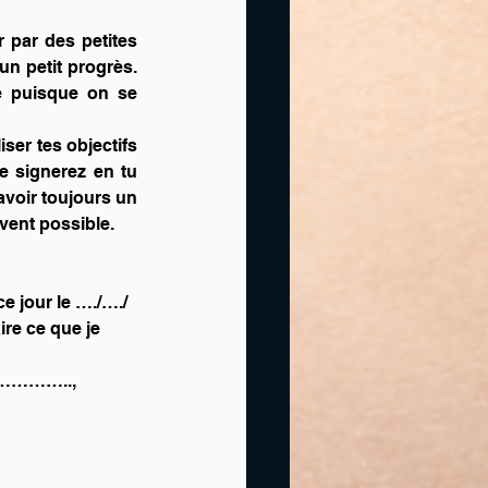
 par des petites 
n petit progrès. 
e puisque on se 
ser tes objectifs 
le signerez en tu 
avoir toujours un 
uvent possible.
our le …./…./
re ce que je 
……….., 