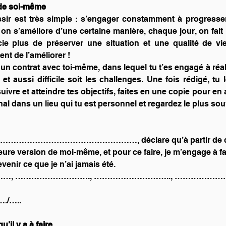
 de soi-même
sir est très simple : s’engager constamment à progresser
on s’améliore d’une certaine manière, chaque jour, on fait u
ie plus de préserver une situation et une qualité de vi
t de l’améliorer !
r un contrat avec toi-même, dans lequel tu t’es engagé à réali
 et aussi difficile soit les challenges. Une fois rédigé, tu 
suivre et atteindre tes objectifs, faites en une copie pour en 
ginal dans un lieu qui tu est personnel et regardez le plus so
…………………………………………, déclare qu’à partir de ce j
ure version de moi-même, et pour ce faire, je m’engage à fai
evenir ce que je n’ai jamais été.
 de ………, ………………………., ……………………….., …………………
./…..
qu’il y a à faire