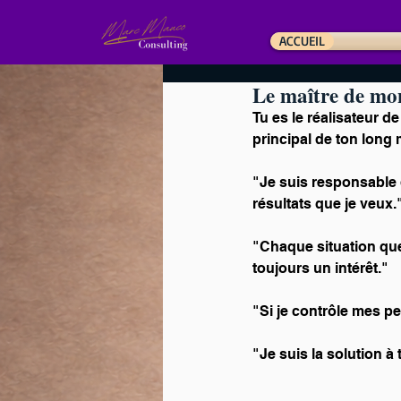
ACCUEIL
Le maître de mo
Tu es le réalisateur de
principal de ton long 
"Je suis responsable d
résultats que je veux.
"Chaque situation que 
toujours un intérêt."
"Si je contrôle mes pe
"Je suis la solution 