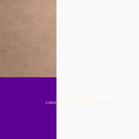
Paris - France
contact :
mam@lifesolution.fr