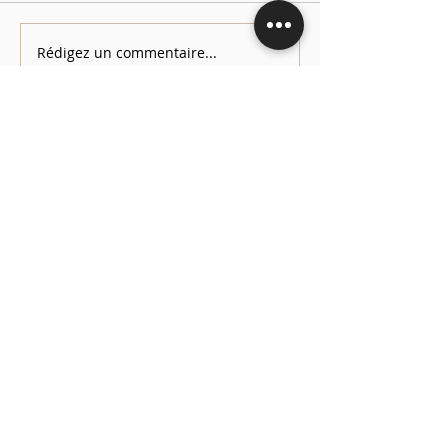
Rédigez un commentaire...
Suivez-moi
Paris - France
contact :
mam@lifesolution.fr
©2023 Community. Created by Life Solution
Conditions d'utilisation et politique de confidentialité