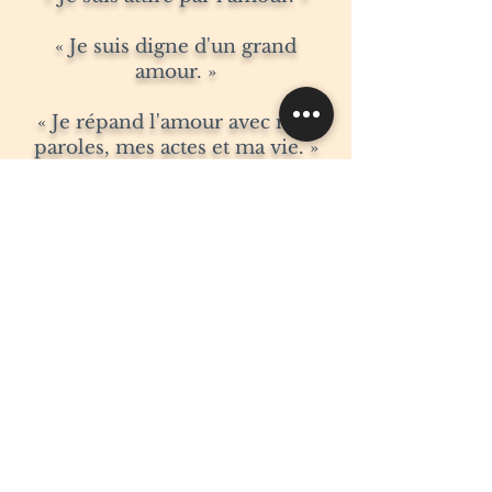
« Je suis digne d'un grand
amour. »
« Je répand l'amour avec mes
paroles, mes actes et ma vie. »
« Ma vibration est amour. »
« L'amour me veut. »
« Je suis enfermé dans l'énergie
aimante de l'univers. »
« Je suis à l'écoute de la
fréquence de l'amour et de
l'abondance. »
« Je suis amour. »